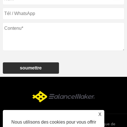
soumettre
X
Nous utilisons des cookies pour vous offrir
Links
Sitemap
RSS
XML
politique de